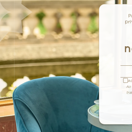
P
pri
n
Ac
Ao 
tra