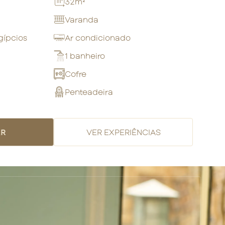
32m²
Varanda
gípcios
Ar condicionado
1 banheiro
Cofre
Penteadeira
AR
VER EXPERIÊNCIAS