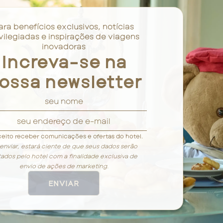
ara benefícios exclusivos, notícias
vilegiadas e inspirações de viagens
inovadoras
Increva-se na
ossa newsletter
eito receber comunicações e ofertas do hotel.
enviar, estará ciente de que seus dados serão
tados pelo hotel com a finalidade exclusiva de
envio de ações de marketing.
ENVIAR