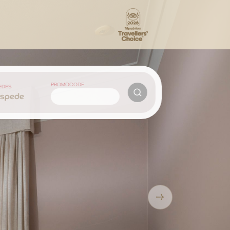
PROMOCODE
EDES
óspede
Next slide