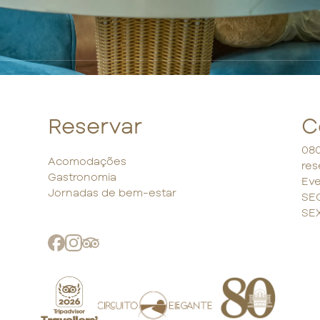
Reservar
C
080
Acomodações
res
Gastronomia
Eve
Jornadas de bem-estar
SEG
SEX