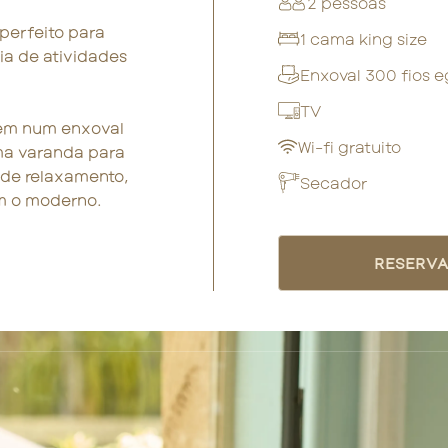
2 pessoas
perfeito para
1 cama king size
ia de atividades
Enxoval 300 fios e
TV
 em num enxoval
Wi-fi gratuito
ma varanda para
de relaxamento,
Secador
m o moderno.
RESERV