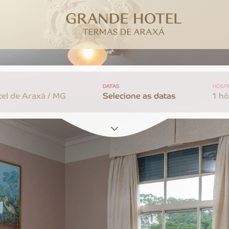
DATAS
HÓSP
el de Araxá / MG
Selecione as datas
1 h