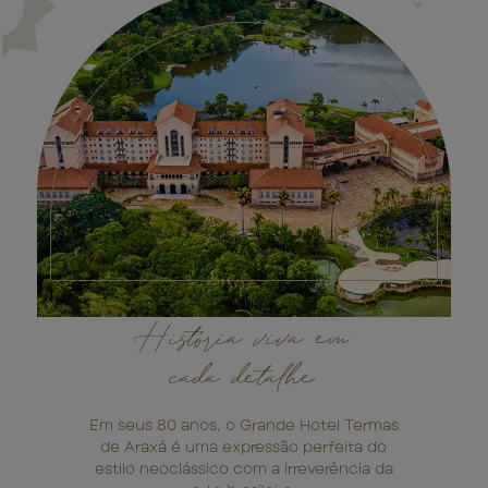
História viva em
cada detalhe
Em seus 80 anos, o Grande Hotel Termas
de Araxá é uma expressão perfeita do
estilo neoclássico com a irreverência da