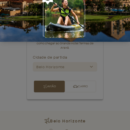
Veja as opções
Além do transporte aéreo, você pode
transformar a sua ida em uma road trip com
a família.
Selecione uma cidade de partida para ver
como chegar ao Grande Hotel Termas de
Araxá.
Cidade de partida
Belo Horizonte
AVIÃO
CARRO
Belo Horizonte