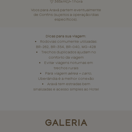
365km
~ 1 hora
Voos para Araxá partem eventualmente
de Confins (sujeitos a operação/dias
específicos).
Dicas para sua viagem:
Rodovias comumente utilizadas:
BR-262, BR-354, BR-040, MG-428
Trechos duplicados ajudam no
conforto da viagem
Evitar viagens noturnas em
trechos rurais
Para
viagem aérea + carro
,
Uberlândia é a melhor conexão
Araxá tem estradas bem
sinalizadas e acesso simples ao Hotel
GALERIA