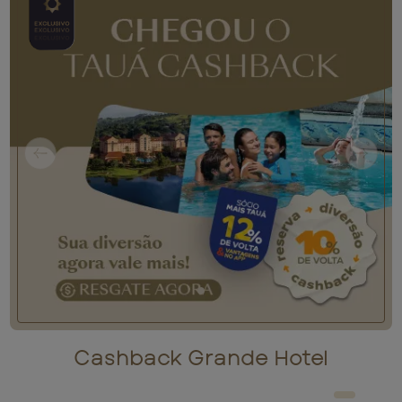
Previous slide
Next 
Cashback Grande Hotel