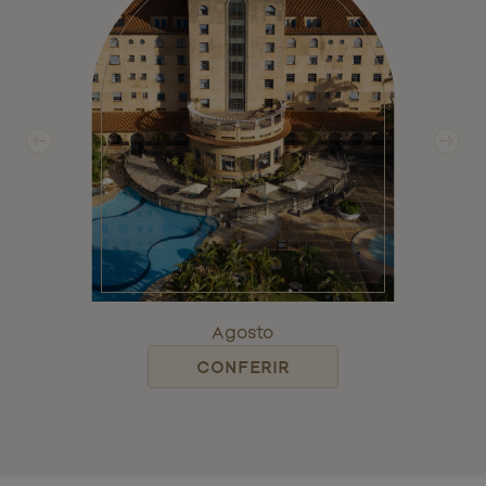
Previous slide
Next
Agosto
CONFERIR