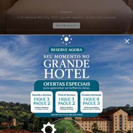
Solarium
Com enxoval 300 fios, 100% algodão egípcio / quarto com varanda
32m²
2 pessoas
COMO CHEGAR